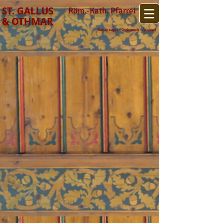
​ST. GALLUS
Röm.-Kath. Pfarrei
& OTHMAR
Kaiseraugst - Giebenach - Arisdorf