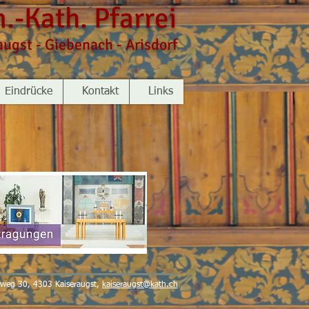
.-Kath. Pfarrei
augst - Giebenach - Arisdorf
Eindrücke
Kontakt
Links
weg 30, 4303 Kaiseraugst,
kaiseraugst@kath.ch