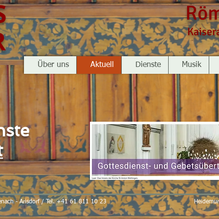
S
Röm
R
Kaiser
Über uns
Aktuell
Dienste
Musik
nste
t
enach - Arisdorf / Tel. +41 61 811 10 23
Heidemur