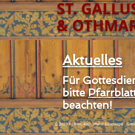
​ST. GALLU
& OTHMA
Aktuelles
Für Gottesdie
bitte
Pfarrblat
beachten!
© 2020 by Röm.-Kath. Pfarrei Kaiseraugst - Gieb