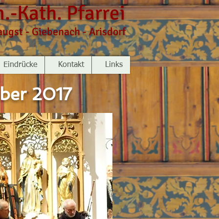
.-Kath. Pfarrei
augst - Giebenach - Arisdorf
Eindrücke
Kontakt
Links
mber 2017