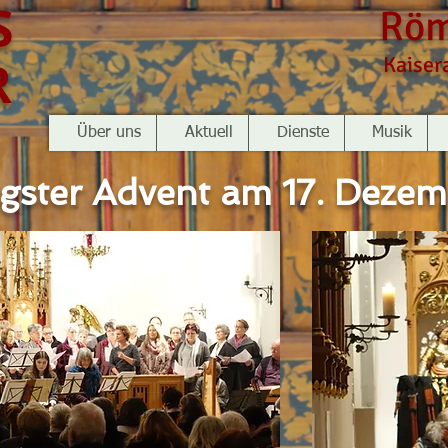
S
Röm
R
Kaiser
Über uns
Aktuell
Dienste
Musik
gster Advent am 17. Deze