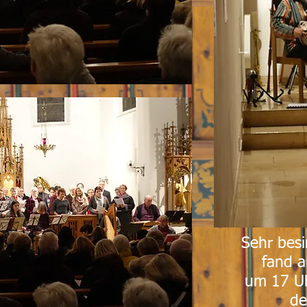
Sehr besi
fand 
um 17 Uh
de