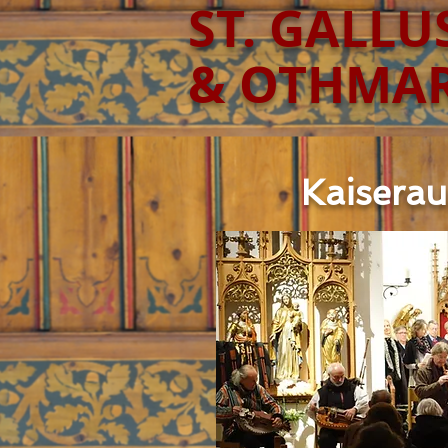
​ST. GALLU
& OTHMA
Kaiserau