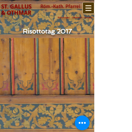
​ST. GALLUS
Röm.-Kath. Pfarrei
& OTHMAR
Kaiseraugst - Giebenach - Arisdorf
Risottotag 2017